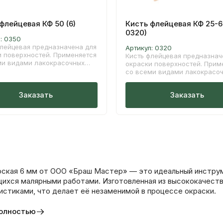
флейцевая КФ 50 (6)
Кисть флейцевая КФ 25-6 
0320)
л:
0350
флейцевая предназначена для
Артикул:
0320
и поверхностей. Применяется
Кисть флейцевая предназнач
ми видами лакокрасочных
окраски поверхностей. Прим
алов, в первую очередь с
со всеми видами лакокрасо
ой краской, олифой,
материалов, в первую очере
ным маслом. Натуральная
масляной краской, олифой,
Заказать
Заказать
 сглаживает следы на
древесным маслом. Натурал
ии. Обладает высокой
щетина сглаживает следы н
ивостью к сильным
покрытии. Обладает высокой
рителям. Кистью удобно
устойчивостью к сильным
ить фасадные работы и
растворителям. Кистью удоб
с древесиной.
проводить фасадные работы 
работы с древесиной.
оская 6 мм от ООО «Браш Мастер» — это идеальный инструм
ихся малярными работами. Изготовленная из высококачеств
истиками, что делает её незаменимой в процессе окраски.
полностью