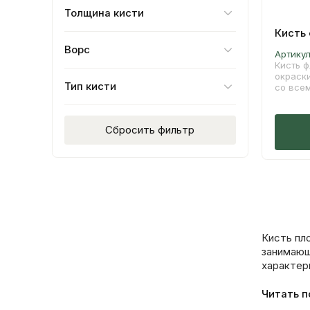
Толщина кисти
Кисть 
Ворс
Артику
Кисть 
окраск
Тип кисти
со все
матери
маслян
древес
Сбросить фильтр
щетина
покрыт
устойч
раство
провод
работы 
Кисть пл
занимающ
характер
Читать 