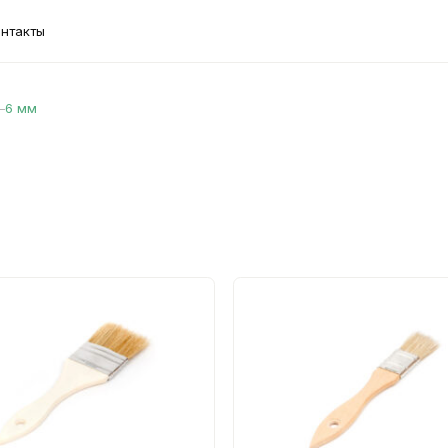
онтакты
—
6 мм