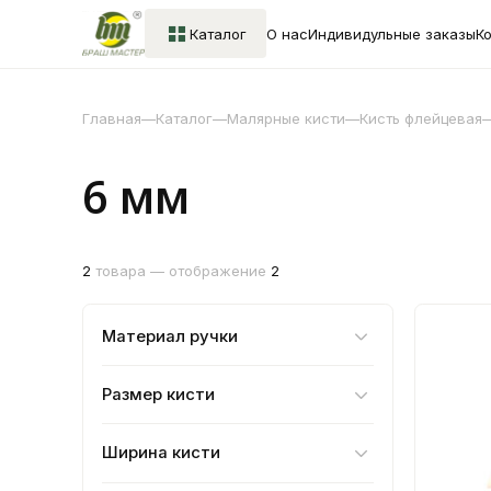
Каталог
О нас
Индивидульные заказы
К
Главная
—
Каталог
—
Mалярные кисти
—
Кисть флейцевая
6 мм
2
товара — отображение
2
Материал ручки
Размер кисти
Ширина кисти