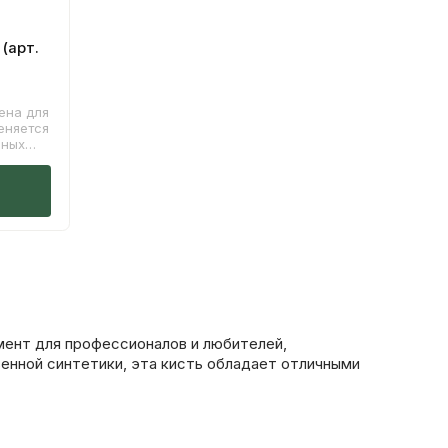
(арт.
ена для
еняется
чных
дь с
ьная
а
но
и
ент для профессионалов и любителей,
енной синтетики, эта кисть обладает отличными